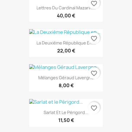
favorite_border
Lettres Du Cardinal Mazarin...
40,00 €
favorite_border
La Deuxième République En...
22,00 €
favorite_border
Mélanges Géraud Lavergne
8,00 €
favorite_border
Sarlat Et Le Périgord...
11,50 €