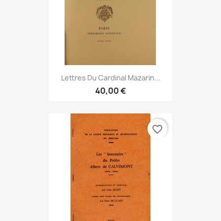
Lettres Du Cardinal Mazarin...
40,00 €
favorite_border