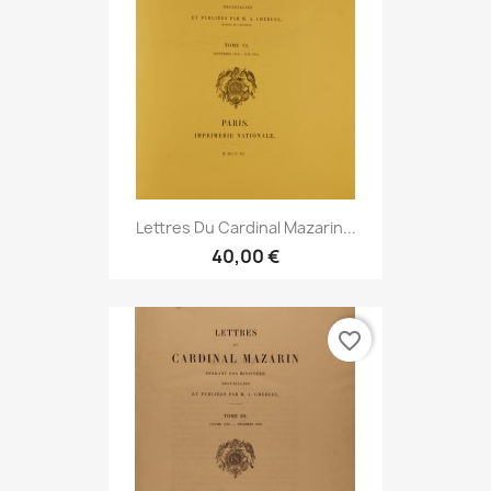
Lettres Du Cardinal Mazarin...
40,00 €
favorite_border