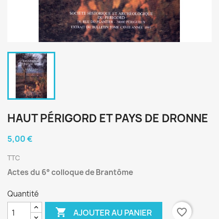
HAUT PÉRIGORD ET PAYS DE DRONNE
5,00 €
TTC
Actes du 6° colloque de Brantôme
Quantité

favorite_border
AJOUTER AU PANIER