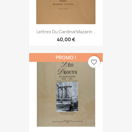
Lettres Du Cardinal Mazarin...
40,00 €
PROMO !
favorite_border