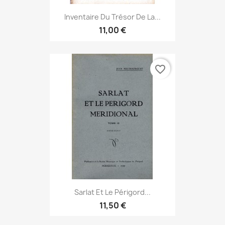
Inventaire Du Trésor De La...
11,00 €
favorite_border
Sarlat Et Le Périgord...
11,50 €