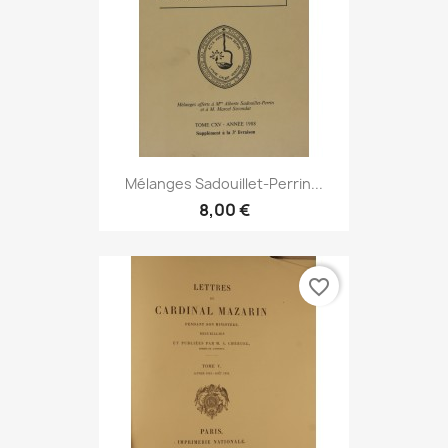
Mélanges Sadouillet-Perrin...
8,00 €
favorite_border