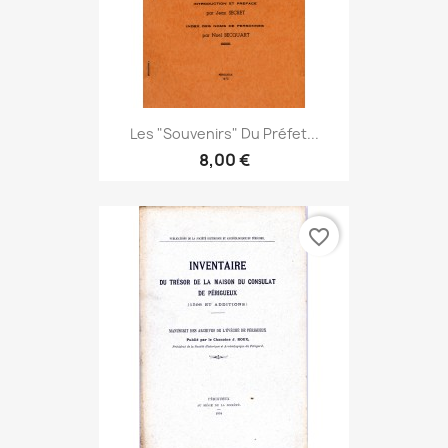
Les "Souvenirs" Du Préfet...
8,00 €
favorite_border