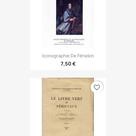
Iconographie De Fénelon
7,50 €
favorite_border