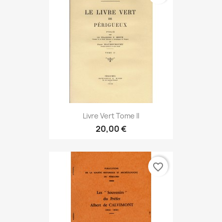
Livre Vert Tome II
20,00 €
favorite_border