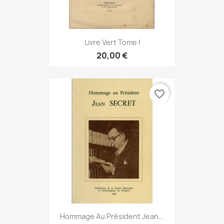
Livre Vert Tome I
20,00 €
favorite_border
Hommage Au Président Jean...