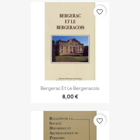
favorite_border
Bergerac Et Le Bergeracois
8,00 €
favorite_border