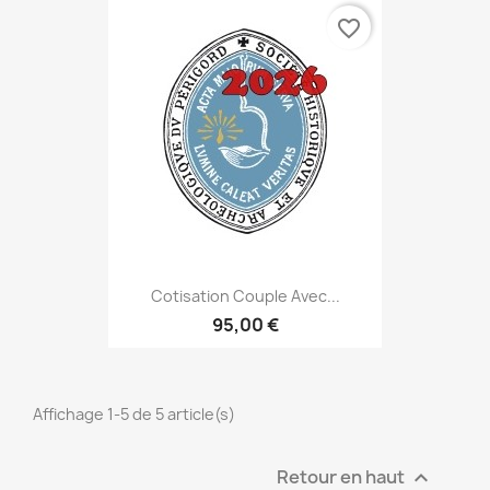
favorite_border
Cotisation Couple Avec...
95,00 €
Affichage 1-5 de 5 article(s)
Retour en haut
