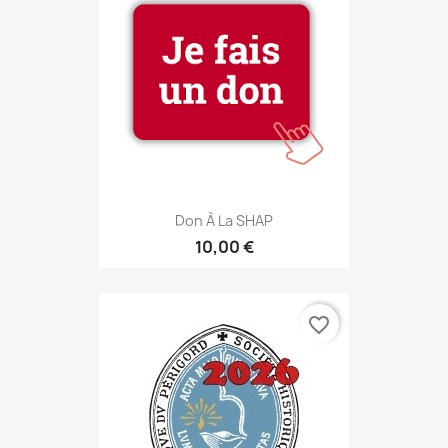
Don À La SHAP
10,00 €
favorite_border