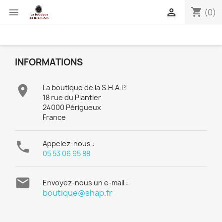
shopping_cart


(0)
INFORMATIONS

La boutique de la S.H.A.P.
18 rue du Plantier
24000 Périgueux
France

Appelez-nous :
05 53 06 95 88

Envoyez-nous un e-mail :
boutique@shap.fr