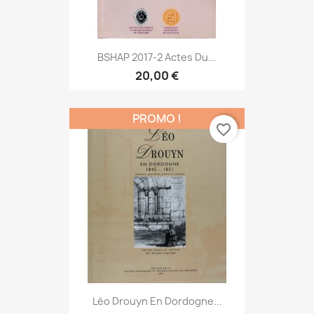
BSHAP 2017-2 Actes Du...
20,00 €
PROMO !
favorite_border
Léo Drouyn En Dordogne...