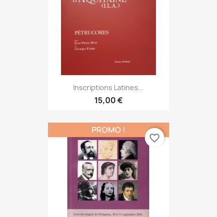
Inscriptions Latines...
15,00 €
PROMO !
favorite_border