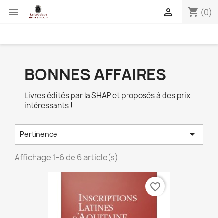
shopping_cart


(0)
BONNES AFFAIRES
Livres édités par la SHAP et proposés à des prix
intéressants !

Pertinence
Affichage 1-6 de 6 article(s)
favorite_border