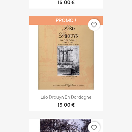
15,00 €
PROMO !
favorite_border
Léo Drouyn En Dordogne
15,00 €
favorite_border