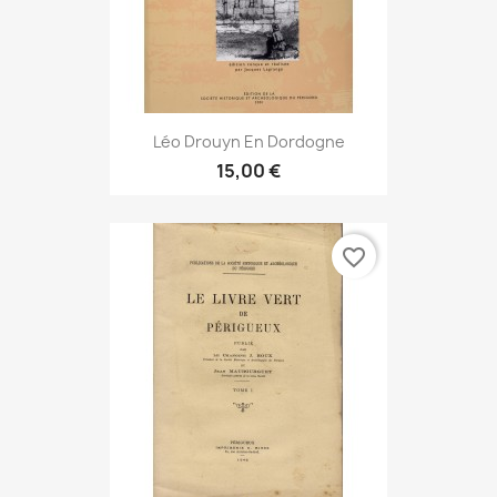
Léo Drouyn En Dordogne
15,00 €
favorite_border