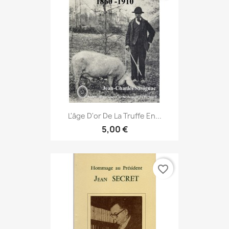
L'âge D'or De La Truffe En...
5,00 €
favorite_border