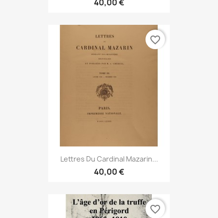
40,00 €
favorite_border
Lettres Du Cardinal Mazarin...
40,00 €
favorite_border