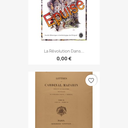
La Révolution Dans...
0,00 €
favorite_border