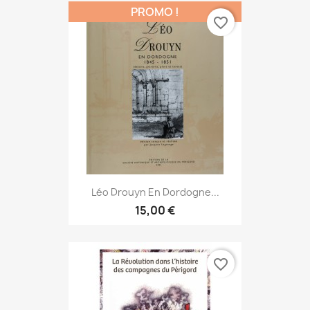
PROMO !
favorite_border
Léo Drouyn En Dordogne...
15,00 €
favorite_border