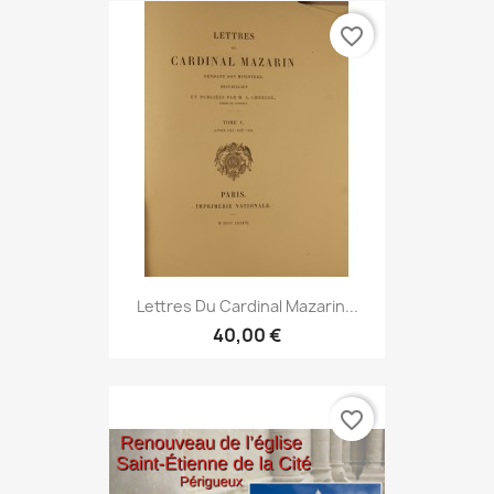
favorite_border
Lettres Du Cardinal Mazarin...
40,00 €
favorite_border