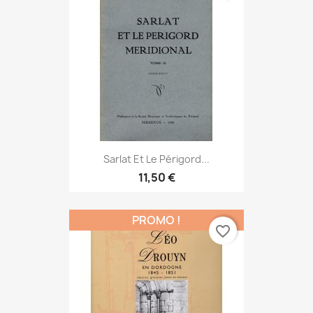
Sarlat Et Le Périgord...
11,50 €
PROMO !
favorite_border