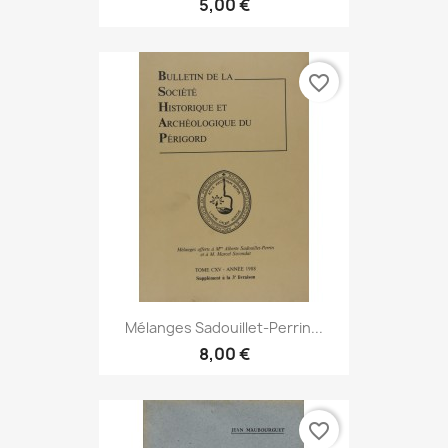
5,00 €
favorite_border
Mélanges Sadouillet-Perrin...
8,00 €
favorite_border