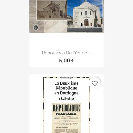
Renouveau De L'église...
5,00 €
favorite_border