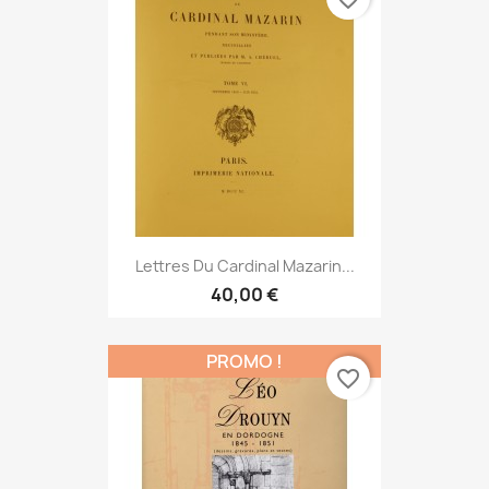
Lettres Du Cardinal Mazarin...
40,00 €
PROMO !
favorite_border