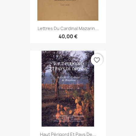
Lettres Du Cardinal Mazarin...
40,00 €
favorite_border
Haut Périgord Et Pays De...