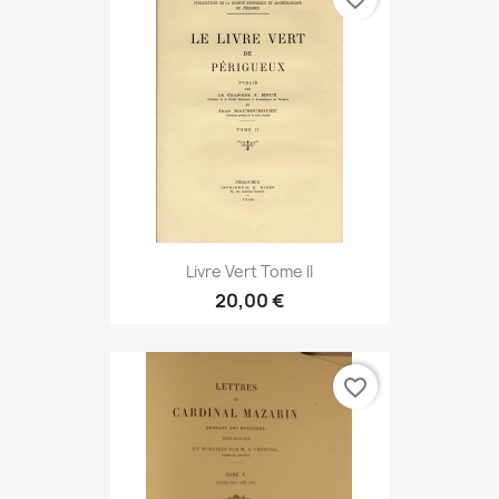
Livre Vert Tome II
20,00 €
favorite_border