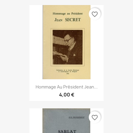
favorite_border
Hommage Au Président Jean...
4,00 €
favorite_border