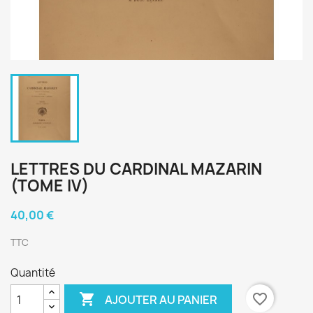
LETTRES DU CARDINAL MAZARIN
(TOME IV)
40,00 €
TTC
Quantité

favorite_border
AJOUTER AU PANIER