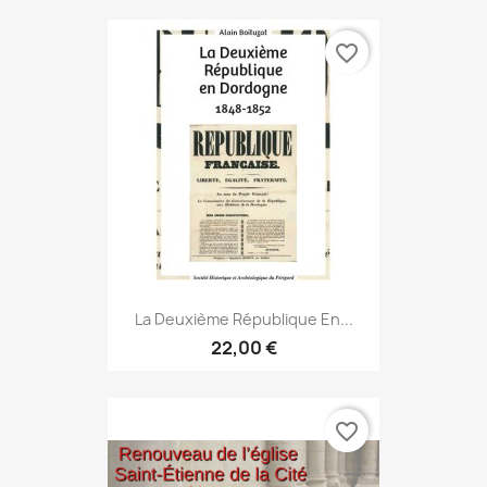
favorite_border
La Deuxième République En...
22,00 €
favorite_border