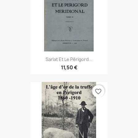
Sarlat Et Le Périgord...
11,50 €
favorite_border