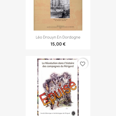
Léo Drouyn En Dordogne
15,00 €
favorite_border