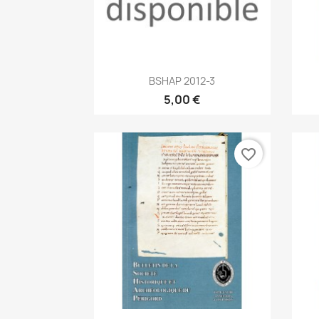
Aperçu rapide

BSHAP 2012-3
5,00 €
favorite_border