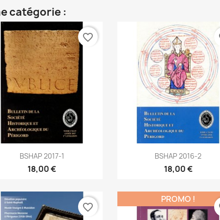
e catégorie :
favorite_border
fa
Aperçu rapide
Aperçu rapide


BSHAP 2017-1
BSHAP 2016-2
18,00 €
18,00 €
PROMO !
favorite_border
fa