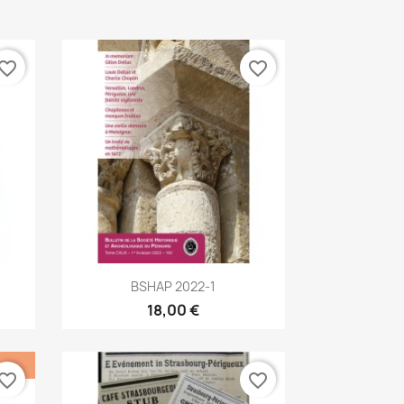
vorite_border
favorite_border
Aperçu rapide

BSHAP 2022-1
18,00 €
vorite_border
favorite_border