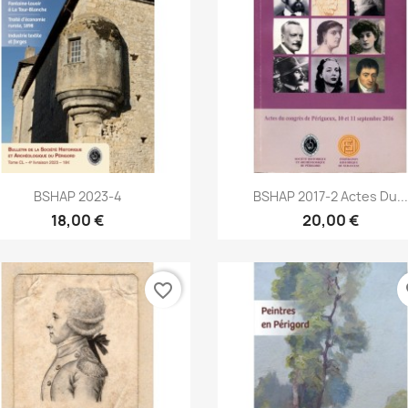
Aperçu rapide
Aperçu rapide


BSHAP 2023-4
BSHAP 2017-2 Actes Du...
18,00 €
20,00 €
favorite_border
fa