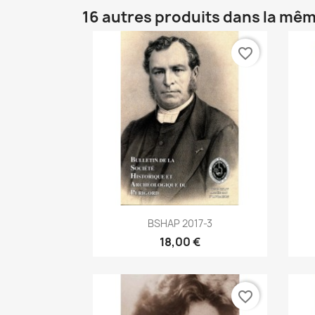
16 autres produits dans la mêm
favorite_border
Aperçu rapide

BSHAP 2017-3
18,00 €
favorite_border