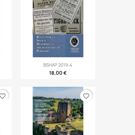
Aperçu rapide

BSHAP 2019-4
18,00 €
vorite_border
favorite_border