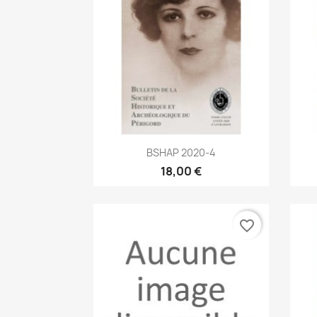
Aperçu rapide

BSHAP 2020-4
18,00 €
favorite_border