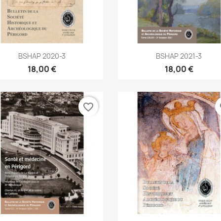
Aperçu rapide
Aperçu rapide


BSHAP 2020-3
BSHAP 2021-3
18,00 €
18,00 €
favorite_border
fa