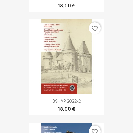
18,00 €
favorite_border
BSHAP 2022-2
18,00 €
favorite_border