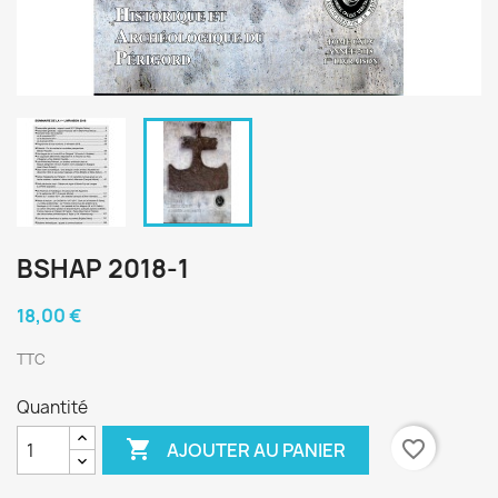
BSHAP 2018-1
18,00 €
TTC
Quantité

favorite_border
AJOUTER AU PANIER