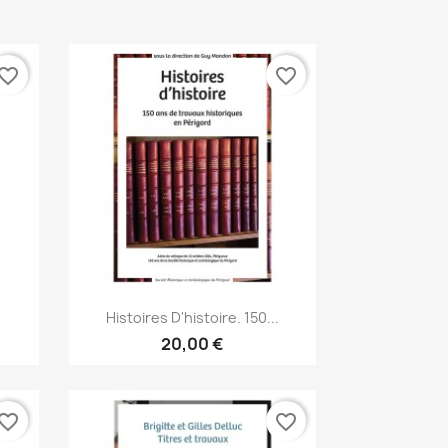
vorite_border
favorite_border
Aperçu rapide

Histoires D'histoire. 150...
20,00 €
vorite_border
favorite_border