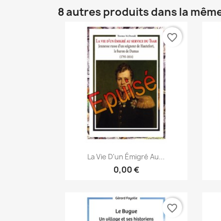
8 autres produits dans la même
favorite_border
Aperçu rapide

La Vie D'un Émigré Au...
0,00 €
favorite_border