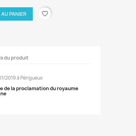
favorite_border
 AU PANIER
ls du produit
01/2019 à Périgueux
re de la proclamation du royaume
ine