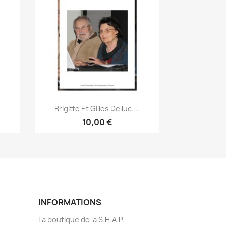
Aperçu rapide

Brigitte Et Gilles Delluc....
10,00 €
INFORMATIONS
La boutique de la S.H.A.P.