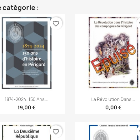
 catégorie :
favorite_border
fa
Aperçu rapide
Aperçu rapide


1874-2024. 150 Ans...
La Révolution Dans...
19,00 €
0,00 €
favorite_border
fa